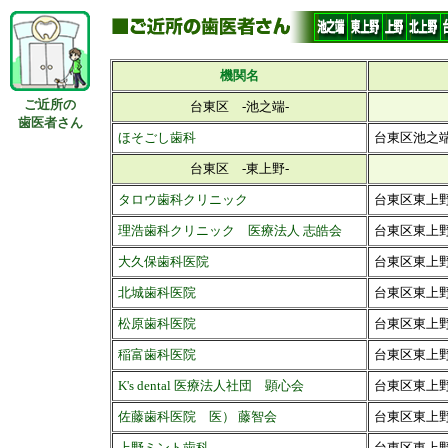
機関名
ご近所の
台東区 -池之端-
歯医者さん
ほそごし歯科
台東区池之端2
台東区 -東上野-
タロウ歯科クリニック
台東区東上野1-
理浩歯科クリニック 医療法人 志皓会
台東区東上野1
大久保歯科医院
台東区東上野1
北城歯科医院
台東区東上野
松原歯科医院
台東区東上野1
稲富歯科医院
台東区東上野1
K's dental 医療法人社団 顕心会
台東区東上野4-
佐藤歯科医院 医） 藤智会
台東区東上野1
上野ミント歯科
台東区東上野2