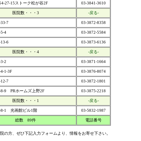
-27-15ストーク松が谷2F
03-3841-3610
医院数・・・3
-戻る-
3-7
03-3872-8358
5-4
03-3872-5584
3-6
03-3873-6136
医院数・・・4
-戻る-
3-2
03-3871-1664
-1-3F
03-3876-8074
2-7
03-3872-1801
8-9 PRホームズ上野2F
03-3875-2218
医院数・・・1
-戻る-
-8-1 光画館ビル1階
03-5832-1987
総数 89件
電話番号
院の方、ぜひ下記入力フォームより、情報をお寄せ下さい。