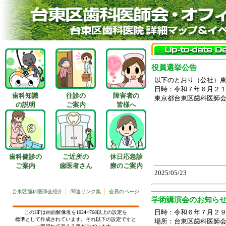
歯科知識
往診の
障害者の
の説明
ご案内
皆様へ
歯科健診の
ご近所の
休日応急診
ご案内
歯医者さん
療のご案内
｜
｜
台東区歯科医師会紹介
関連リンク集
会員のページ
このHPは画面解像度を1024×768以上の設定を
標準として作成されています。それ以下の設定ですと